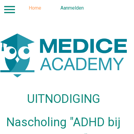
Inloggen
Home
Contact
Aanmelden
Locatie
Progra
UITNODIGING
Nascholing "ADHD bij