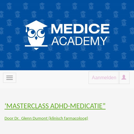
Aanmelden
‘MASTERCLASS ADHD-MEDICATIE”
Door Dr. Glenn Dumont (klinisch farmacoloog)