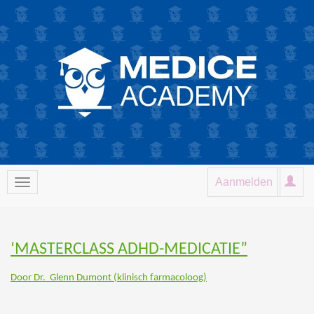
Aanmelden
‘MASTERCLASS ADHD-MEDICATIE”
Door Dr. Glenn Dumont (klinisch farmacoloog)