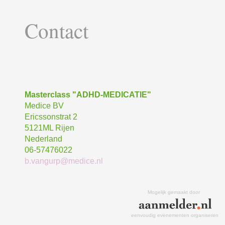
Contact
Masterclass "ADHD-MEDICATIE"
Medice BV
Ericssonstrat 2
5121ML Rijen
Nederland
06-57476022
b.vangurp@medice.nl
Mogelijk gemaakt door
eenvoudig evenementen organiseren